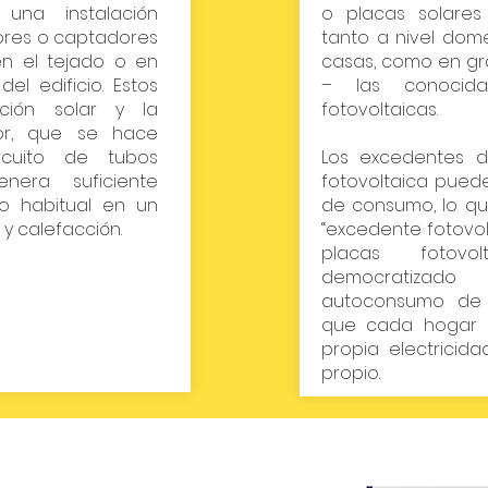
una instalación
o placas solares
ores o captadores
tanto a nivel domé
en el tejado o en
casas, como en gr
el edificio. Estos
– las conocid
ción solar y la
fotovoltaicas.
or, que se hace
cuito de tubos
Los excedentes d
nera suficiente
fotovoltaica puede
o habitual en un
de consumo, lo q
 y calefacción.
“excedente fotovolt
placas fotov
democratizado
autoconsumo de e
que cada hogar 
propia electricid
propio.