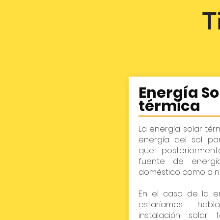
T
Energía So
térmica
La energía solar té
energía del sol par
que posteriormen
fuente de energí
doméstico como a nive
En el caso de la e
estaríamos ha
instalación solar