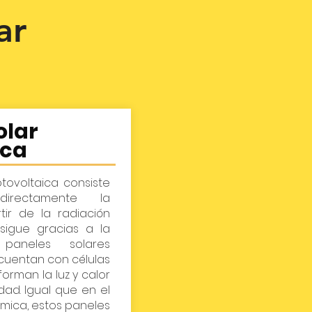
ar
olar
ica
otovoltaica consiste
irectamente la
tir de la radiación
nsigue gracias a la
 paneles solares
 cuentan con células
forman la luz y calor
idad. Igual que en el
rmica, estos paneles