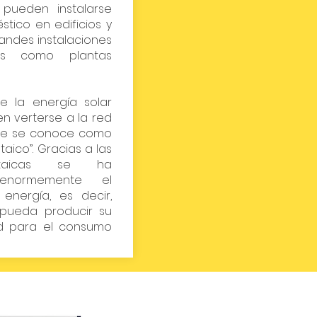
 pueden instalarse
stico en edificios y
andes instalaciones
as como plantas
e la energía solar
n verterse a la red
ue se conoce como
aico”. Gracias a las
oltaicas se ha
 enormemente el
nergía, es decir,
pueda producir su
ad para el consumo