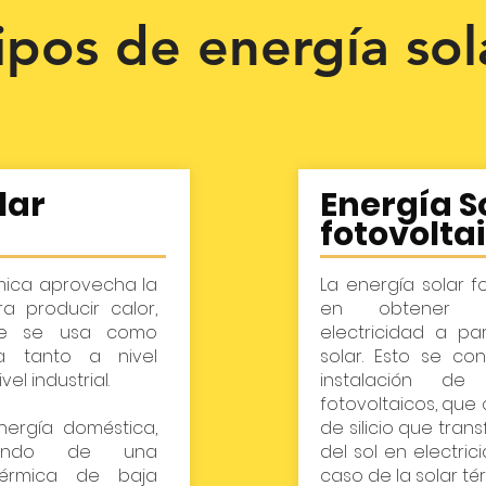
ipos de energía sol
lar
Energía S
fotovolta
rmica aprovecha la
La energía solar f
a producir calor,
en obtener d
te se usa como
electricidad a par
a tanto a nivel
solar. Esto se co
l industrial.
instalación de
fotovoltaicos, que
nergía doméstica,
de silicio que trans
blando de una
del sol en electric
 térmica de baja
caso de la solar té