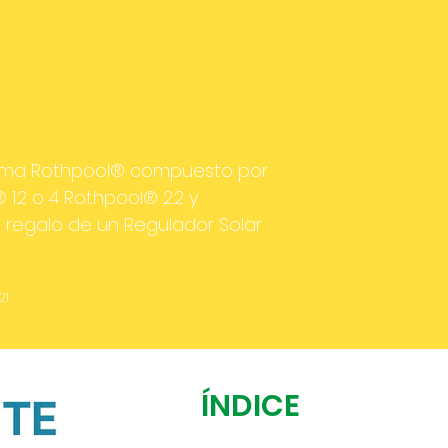
tema Rothpool® compuesto por
1.2 o 4 Rothpool® 2.2 y
, regalo de un Regulador Solar
21
ÍNDICE